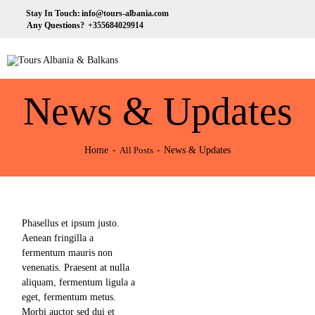
HOME
Stay In Touch:
info@tours-albania.com
news & updates
Any Questions?
+355684029914
ABOUT US
Tours Albania & Balkans
may 16, 2018
Travel Experiences in Albania & Balkans
DESTINATIONS
724
views
News & Updates
TOURS
0
likes
EXCURSION
Photo Hunting in the Desert
Home
News & Updates
All Posts
is Not for Everyone
0
comments
TRANSPORTATION
news & updates
MICE & INCENTIVE
may 12, 2018
Phasellus et ipsum justo.
CONTACTS
Aenean fringilla a
732
views
fermentum mauris non
venenatis. Praesent at nulla
0
likes
aliquam, fermentum ligula a
The Countries You Should
eget, fermentum metus.
Visit in 2018
0
comments
Morbi auctor sed dui et