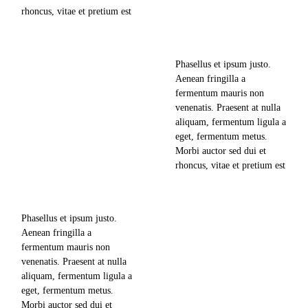
rhoncus, vitae et pretium est
news & updates
mollis nec. Lorem ipsum
dolor sit amet, consectetuer
may 8, 2018
adipiscing elit, sed diam
Phasellus et ipsum justo.
nonummy nibh euismod
Aenean fringilla a
686
views
tincidunt ut laoreet dolore
fermentum mauris non
magna aliquam erat
venenatis. Praesent at nulla
volutpat. Ut wisi enim ad
0
likes
aliquam, fermentum ligula a
minim veniam,…
Hiking in the Clouds: the
eget, fermentum metus.
Mysterious Mountain Trail
0
comments
Morbi auctor sed dui et
rhoncus, vitae et pretium est
news & updates
mollis nec. Lorem ipsum
dolor sit amet, consectetuer
read more
may 4, 2018
adipiscing elit, sed diam
Phasellus et ipsum justo.
nonummy nibh euismod
Aenean fringilla a
646
views
tincidunt ut laoreet dolore
fermentum mauris non
magna aliquam erat
venenatis. Praesent at nulla
volutpat. Ut wisi enim ad
0
likes
aliquam, fermentum ligula a
minim veniam,…
eget, fermentum metus.
Welcome to the Wilderness!
0
comments
Morbi auctor sed dui et