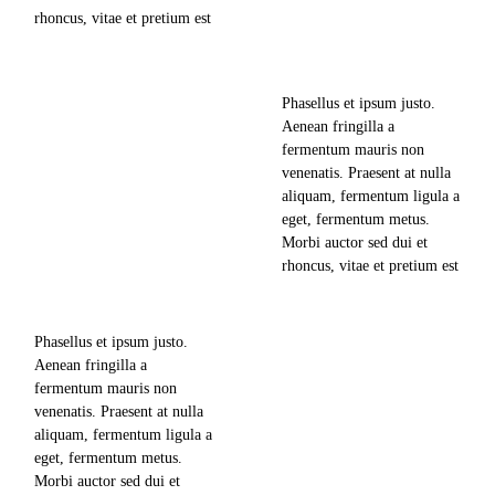
rhoncus, vitae et pretium est
news & updates
mollis nec. Lorem ipsum
dolor sit amet, consectetuer
read more
may 1, 2018
adipiscing elit, sed diam
Phasellus et ipsum justo.
nonummy nibh euismod
687
views
Aenean fringilla a
tincidunt ut laoreet dolore
fermentum mauris non
magna aliquam erat
venenatis. Praesent at nulla
0
likes
volutpat. Ut wisi enim ad
aliquam, fermentum ligula a
minim veniam,…
eget, fermentum metus.
0
comments
Morbi auctor sed dui et
rhoncus, vitae et pretium est
mollis nec. Lorem ipsum
dolor sit amet, consectetuer
read more
adipiscing elit, sed diam
Phasellus et ipsum justo.
nonummy nibh euismod
Aenean fringilla a
tincidunt ut laoreet dolore
fermentum mauris non
magna aliquam erat
venenatis. Praesent at nulla
volutpat. Ut wisi enim ad
aliquam, fermentum ligula a
minim veniam,…
eget, fermentum metus.
Morbi auctor sed dui et